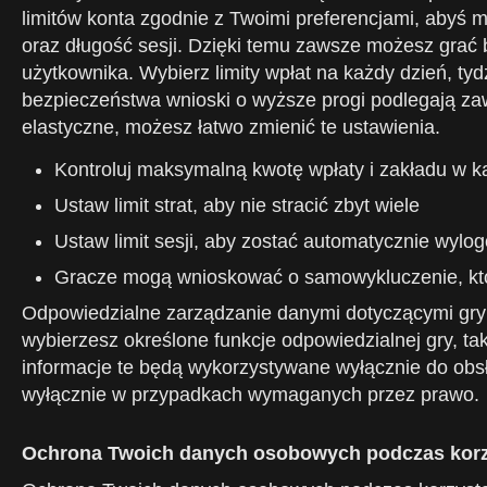
limitów konta zgodnie z Twoimi preferencjami, abyś
oraz długość sesji. Dzięki temu zawsze możesz grać b
użytkownika. Wybierz limity wpłat na każdy dzień, ty
bezpieczeństwa wnioski o wyższe progi podlegają zaws
elastyczne, możesz łatwo zmienić te ustawienia.
Kontroluj maksymalną kwotę wpłaty i zakładu w 
Ustaw limit strat, aby nie stracić zbyt wiele
Ustaw limit sesji, aby zostać automatycznie wyl
Gracze mogą wnioskować o samowykluczenie, któr
Odpowiedzialne zarządzanie danymi dotyczącymi gry:
wybierzesz określone funkcje odpowiedzialnej gry, tak
informacje te będą wykorzystywane wyłącznie do obsłu
wyłącznie w przypadkach wymaganych przez prawo.
Ochrona Twoich danych osobowych podczas korzy