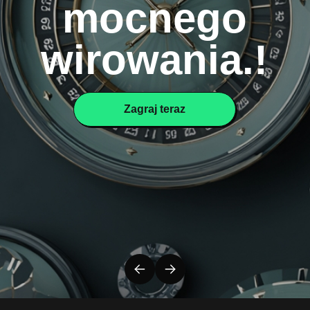
mocnego
wirowania.!
Zagraj teraz