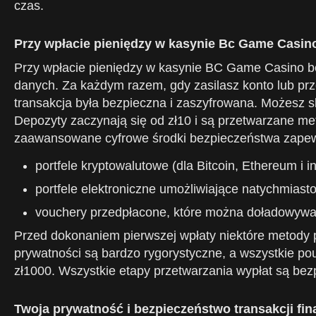
czas.
Przy wpłacie pieniędzy w kasynie Bc Game Casin
Przy wpłacie pieniędzy w kasynie BC Game Casino b
danych. Za każdym razem, gdy zasilasz konto lub pr
transakcja była bezpieczna i zaszyfrowana. Możesz s
Depozyty zaczynają się od zł10 i są przetwarzane me
zaawansowane cyfrowe środki bezpieczeństwa zapewni
portfele kryptowalutowe (dla Bitcoin, Ethereum i i
portfele elektroniczne umożliwiające natychmiasto
vouchery przedpłacone, które można doładowywa
Przed dokonaniem pierwszej wpłaty niektóre metody
prywatności są bardzo rygorystyczne, a wszystkie po
zł1000. Wszystkie etapy przetwarzania wypłat są bez
Twoja prywatność i bezpieczeństwo transakcji f