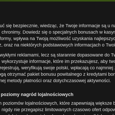
uć się bezpiecznie, wiedząc, że Twoje informacje są u 
 i chronimy. Dowiedz się o specjalnych bonusach w kas
tformy, wpływa na Twoją możliwość uzyskania najlepszyc
isz, oraz na niektórych podstawowych informacjach o Twoi
 zwykłymi reklamami, lecz są starannie dopasowane do 
no wykorzystuje informacje, które im przekazujesz, aby 
jestrują, weryfikują swoje polski, wpłacają co najmniej
ogą otrzymać pakiet bonusu powitalnego z kredytami bon
ej metody płatności oraz dotychczasowej aktywności.
i poziomy nagród lojalnościowych
poziomów lojalnościowych, które zapewniają większe bo
 nigdy nie przegapisz limitowanych czasowo ofert odpow