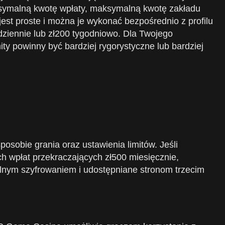
ksymalną kwotę wpłaty, maksymalną kwotę zakładu
jest proste i można je wykonać bezpośrednio z profilu
 dziennie lub zł200 tygodniowo. Dla Twojego
ty powinny być bardziej rygorystyczne lub bardziej
sobie grania oraz ustawienia limitów. Jeśli
ach wpłat przekraczających zł500 miesięcznie,
silnym szyfrowaniem i udostępniane stronom trzecim