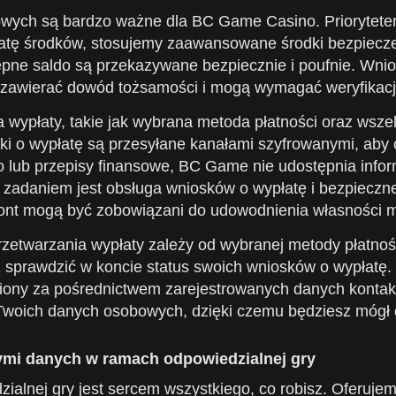
sowych są bardzo ważne dla BC Game Casino. Priorytete
płatę środków, stosujemy zaawansowane środki bezpiecz
ępne saldo są przekazywane bezpiecznie i poufnie. Wnio
 zawierać dowód tożsamości i mogą wymagać weryfikac
wypłaty, takie jak wybrana metoda płatności oraz wszel
ski o wypłatę są przesyłane kanałami szyfrowanymi, aby
lub przepisy finansowe, BC Game nie udostępnia infor
zadaniem jest obsługa wniosków o wypłatę i bezpieczne 
ont mogą być zobowiązani do udowodnienia własności m
zetwarzania wypłaty zależy od wybranej metody płatnoś
sprawdzić w koncie status swoich wniosków o wypłatę. 
omiony za pośrednictwem zarejestrowanych danych kont
Twoich danych osobowych, dzięki czemu będziesz mógł cz
cymi danych w ramach odpowiedzialnej gry
lnej gry jest sercem wszystkiego, co robisz. Oferujem