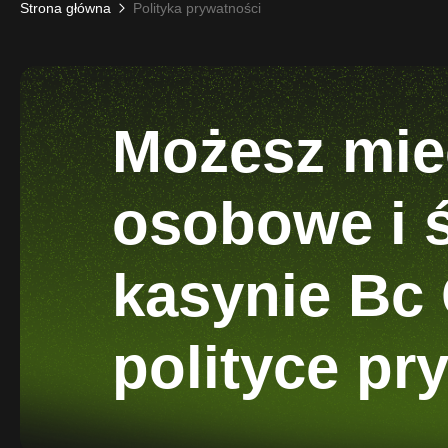
Strona główna
Polityka prywatności
Możesz mie
osobowe i ś
kasynie Bc 
polityce pr