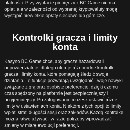
płatności. Przy wypłacie pieniędzy z BC Game nie ma
opłat, ale w zależności od wybranej kryptowaluty mogą
wystąpić niewielkie opłaty sieciowe lub górnicze.
Kontrolki gracza i limity
konta
Kasyno BC Game chce, aby gracze hazardowali
odpowiedzialnie, dlatego oferuje różnorodne kontrolki
gracza i limity konta, które pomagają śledzić swoje
działania. Te funkcje pozwalają uwzględnić Twoje nawyki
związane z grą oraz osobiste preferencje, dzięki czemu
czas spędzony na platformie jest bezpieczniejszy i
przyjemniejszy. Po zalogowaniu możesz ustawić różne
limity w ustawieniach konta. Niektóre z tych opcji to limity
wpłat, strat, długości sesji oraz zakładów. Każdą kontrolkę
można łatwo używać i w razie potrzeby wprowadzać
zmiany w miarę ewolucji preferencji.