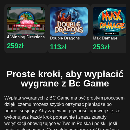
Draculas Family
185zł
277zł
Max Damage
253zł
Proste kroki, aby wypłacić
wygrane z Bc Game
Wypłata wygranych z BC Game ma być prostym procesem,
dzięki czemu możesz szybko otrzymać pieniądze po
udanej sesji gry. Aby zapewnić płynność, upewnij się, że
wykonujesz każdy krok poprawnie i znasz zasady
weryfikacji obowiązujące w Twoim Polska i polski, jeśli
mają zastosowanie. Gdy saldo przekroczy zł10, możesz