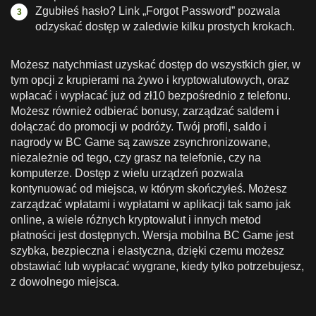
Zgubiłeś hasło? Link „Forgot Password” pozwala
odzyskać dostęp w zaledwie kilku prostych krokach.
Możesz natychmiast uzyskać dostęp do wszystkich gier, w
tym opcji z krupierami na żywo i kryptowalutowych, oraz
wpłacać i wypłacać już od zł10 bezpośrednio z telefonu.
Możesz również odbierać bonusy, zarządzać saldem i
dołączać do promocji w podróży. Twój profil, saldo i
nagrody w BC Game są zawsze zsynchronizowane,
niezależnie od tego, czy grasz na telefonie, czy na
komputerze. Dostęp z wielu urządzeń pozwala
kontynuować od miejsca, w którym skończyłeś. Możesz
zarządzać wpłatami i wypłatami w aplikacji tak samo jak
online, a wiele różnych kryptowalut i innych metod
płatności jest dostępnych. Wersja mobilna BC Game jest
szybka, bezpieczna i elastyczna, dzięki czemu możesz
obstawiać lub wypłacać wygrane, kiedy tylko potrzebujesz,
z dowolnego miejsca.