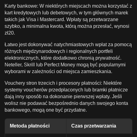
Karty bankowe: W niektórych miejscach można korzystać z
kart kredytowych lub debetowych, w tym głównych marek
takich jak Visa i Mastercard. Wpłaty są przetwarzane
szybko, a minimalna kwota, którą można przesłać, wynosi
zł20.
Łatwo jest dokonywać natychmiastowych wpłat za pomocą
różnych międzynarodowych i regionalnych portfeli
elektronicznych, które dodatkowo chronią prywatność.
Neteller, Skrill lub Perfect Money mogą być popularnymi
wyborami w zależności od miejsca zamieszkania.
Vouchery stron trzecich i procesory płatności: Niektóre
systemy voucherów przedpłaconych lub bramki płatnicze
dają inny sposób na dokonanie pierwszej wpłaty. Jeśli
wolisz nie podawać bezpośrednio danych swojego konta
bankowego, mogą one być przydatne.
Metoda płatności
Czas przetwarzania