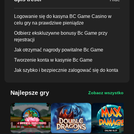
Logowanie się do kasyna BC Game Casino w
celu gry na prawdziwe pieniądze
Odbierz ekskluzywne bonusy Bc Game przy
rejestracji
Jak otrzymać nagrody powitalne Bc Game
Tworzenie konta w kasynie Bc Game
Jak szybko i bezpiecznie zalogować się do konta
w kasynie Bc Game
Wszystkie metody płatności akceptowane przy
Najlepsze gry
Zobacz wszystko
wpłatach w Bc Game
Proste kroki, aby wypłacić wygrane z Bc Game
Jak wypłacić pieniądze z konta
Kontrolki gracza i limity konta