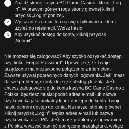
Znajdź stronę kasyna BC Game Casino i kliknij „Log
In”. W prawym górnym rogu strony głównej kliknij
przycisk „Login” poniżej.
Wpisz adres e-mail lub nazwę użytkownika, której
użyłeś do rejestracji. Wpisz hasło.
Aby uzyskać dostęp do konta, kliknij przycisk
„Submit”.
Nie możesz się zalogować? Aby szybko odzyskać dostęp,
użyj linku „Forgot Password”. Upewnij się, że Twoje
urządzenie ma niezawodne połączenie z internetem.
Zawsze używaj poprawnych danych logowania. Jeśli masz
dalsze problemy, skontaktuj się z obsługą klienta. Jeśli
chcesz zalogować się do konta kasyna BC Game Casino z
Polska, będziesz musiał podać adres e-mail lub nazwę
użytkownika jako unikalny klucz dostępu do konta. Twoje
hasło ochroni dostęp do konta. Na naszej stronie głównej
kliknij przycisk „Login”. Wpisz adres e-mail lub nazwę
użytkownika oraz PIN. Jeśli masz problemy z logowaniem
z Polska, wyczyść pamięć podręczną przeglądarki, wyłącz