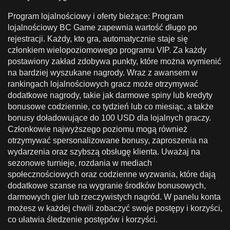
Program lojalnościowy i oferty bieżące: Program
lojalnościowy BC Game zapewnia wartość długo po
rejestracji. Każdy, kto gra, automatycznie staje się
członkiem wielopoziomowego programu VIP. Za każdy
postawiony zakład zdobywa punkty, które można wymienić
na bardziej wyszukane nagrody. Wraz z awansem w
rankingach lojalnościowych gracz może otrzymywać
dodatkowe nagrody, takie jak darmowe spiny lub kredyty
bonusowe codziennie, co tydzień lub co miesiąc, a także
bonusy doładowujące do 100 USD dla lojalnych graczy.
Członkowie najwyższego poziomu mogą również
otrzymywać spersonalizowane bonusy, zaproszenia na
wydarzenia oraz szybszą obsługę klienta. Uważaj na
sezonowe turnieje, rozdania w mediach
społecznościowych oraz codzienne wyzwania, które dają
dodatkowe szanse na wygranie środków bonusowych,
darmowych gier lub rzeczywistych nagród. W panelu konta
możesz w każdej chwili zobaczyć swoje postępy i korzyści,
co ułatwia śledzenie postępów i korzyści.