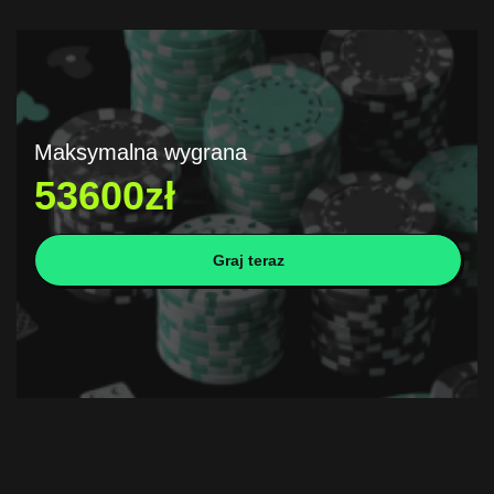
Maksymalna wygrana
53600zł
Graj teraz