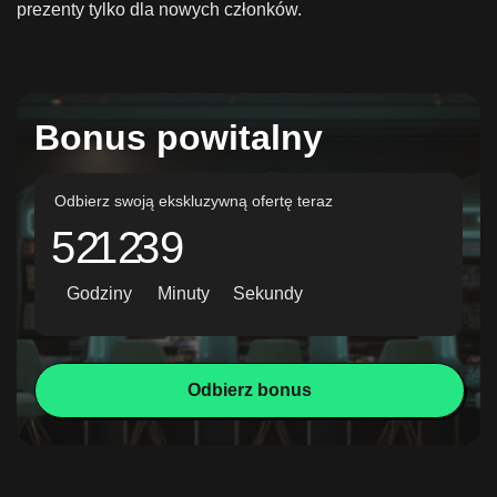
prezenty tylko dla nowych członków.
Bonus powitalny
Odbierz swoją ekskluzywną ofertę teraz
52
12
37
Godziny
Minuty
Sekundy
Odbierz bonus