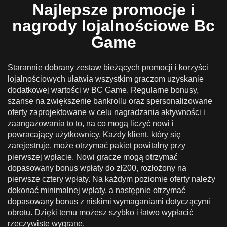
Najlepsze promocje i
nagrody lojalnościowe Bc
Game
Starannie dobrany zestaw bieżących promocji i korzyści
lojalnościowych ułatwia wszystkim graczom uzyskanie
dodatkowej wartości w BC Game. Regularne bonusy,
szanse na zwiększenie bankrollu oraz spersonalizowane
oferty zaprojektowane w celu nagradzania aktywności i
zaangażowania to to, na co mogą liczyć nowi i
powracający użytkownicy. Każdy klient, który się
zarejestruje, może otrzymać pakiet powitalny przy
pierwszej wpłacie. Nowi gracze mogą otrzymać
dopasowany bonus wpłaty do zł200, rozłożony na
pierwsze cztery wpłaty. Na każdym poziomie oferty należy
dokonać minimalnej wpłaty, a następnie otrzymać
dopasowany bonus z niskimi wymaganiami dotyczącymi
obrotu. Dzięki temu możesz szybko i łatwo wypłacić
rzeczywiste wygrane.