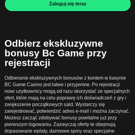
Zaloguj się teraz
Odbierz ekskluzywne
bonusy Bc Game przy
rejestracji
Odbieranie ekskluzywnych bonusów z kontem w kasynie
BC Game Casino jest łatwe i przyjemne. Po rejestracji
nowi użytkownicy mogą od razu skorzystać ze specjalnych
ofert, które mają na celu poprawę ich doświadczeń z gry i
zwiększenie początkowych sald. Wystarczy się
zarejestrować, potwierdzić adres e-mail i można zaczynać.
Możesz zacząć zdobywać bonusy powitalne już przy
pierwszym logowaniu. Zazwyczaj oferty te obejmują
dopasowane wpłaty, darmowe spiny oraz specjalne