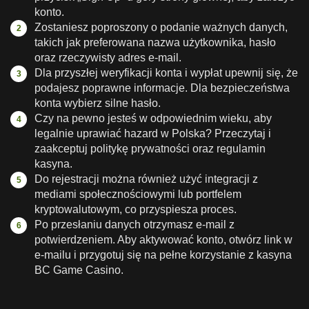
konto.
Zostaniesz poproszony o podanie ważnych danych,
takich jak preferowana nazwa użytkownika, hasło
oraz rzeczywisty adres e-mail.
Dla przyszłej weryfikacji konta i wypłat upewnij się, że
podajesz poprawne informacje. Dla bezpieczeństwa
konta wybierz silne hasło.
Czy na pewno jesteś w odpowiednim wieku, aby
legalnie uprawiać hazard w Polska? Przeczytaj i
zaakceptuj politykę prywatności oraz regulamin
kasyna.
Do rejestracji można również użyć integracji z
mediami społecznościowymi lub portfelem
kryptowalutowym, co przyspiesza proces.
Po przesłaniu danych otrzymasz e-mail z
potwierdzeniem. Aby aktywować konto, otwórz link w
e-mailu i przygotuj się na pełne korzystanie z kasyna
BC Game Casino.