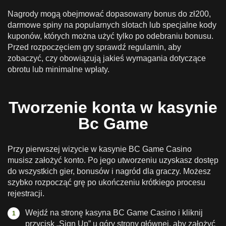
Nagrody mogą obejmować dopasowany bonus do zł200,
darmowe spiny na popularnych slotach lub specjalne kody
kuponów, których można użyć tylko po odebraniu bonusu.
Przed rozpoczęciem gry sprawdź regulamin, aby
zobaczyć, czy obowiązują jakieś wymagania dotyczące
obrotu lub minimalne wpłaty.
Tworzenie konta w kasynie
Bc Game
Przy pierwszej wizycie w kasynie BC Game Casino
musisz założyć konto. Po jego utworzeniu uzyskasz dostęp
do wszystkich gier, bonusów i nagród dla graczy. Możesz
szybko rozpocząć grę po ukończeniu krótkiego procesu
rejestracji.
Wejdź na stronę kasyna BC Game Casino i kliknij
przycisk „Sign Up” u góry strony głównej, aby założyć