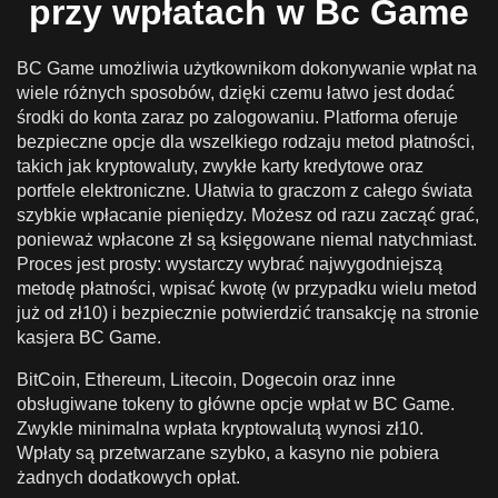
przy wpłatach w Bc Game
BC Game umożliwia użytkownikom dokonywanie wpłat na
wiele różnych sposobów, dzięki czemu łatwo jest dodać
środki do konta zaraz po zalogowaniu. Platforma oferuje
bezpieczne opcje dla wszelkiego rodzaju metod płatności,
takich jak kryptowaluty, zwykłe karty kredytowe oraz
portfele elektroniczne. Ułatwia to graczom z całego świata
szybkie wpłacanie pieniędzy. Możesz od razu zacząć grać,
ponieważ wpłacone zł są księgowane niemal natychmiast.
Proces jest prosty: wystarczy wybrać najwygodniejszą
metodę płatności, wpisać kwotę (w przypadku wielu metod
już od zł10) i bezpiecznie potwierdzić transakcję na stronie
kasjera BC Game.
BitCoin, Ethereum, Litecoin, Dogecoin oraz inne
obsługiwane tokeny to główne opcje wpłat w BC Game.
Zwykle minimalna wpłata kryptowalutą wynosi zł10.
Wpłaty są przetwarzane szybko, a kasyno nie pobiera
żadnych dodatkowych opłat.