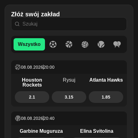
Złóż swój zakład
Wszystko
08.08.2026
20:00
Houston
Rysuj
Atlanta Hawks
Rockets
2.1
3.15
1.85
08.08.2026
20:40
Garbine Muguruza
Elina Svitolina