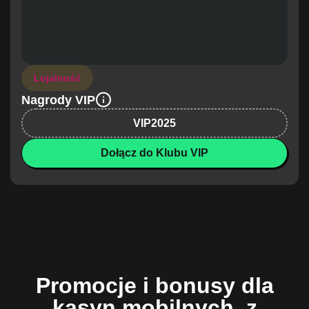
Lojalność
Nagrody VIP
VIP2025
Dołącz do Klubu VIP
Promocje i bonusy dla
kasyn mobilnych, z