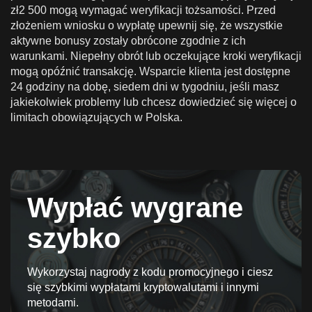
zł2 500 mogą wymagać weryfikacji tożsamości. Przed
złożeniem wniosku o wypłatę upewnij się, że wszystkie
aktywne bonusy zostały obrócone zgodnie z ich
warunkami. Niepełny obrót lub oczekujące kroki weryfikacji
mogą opóźnić transakcję. Wsparcie klienta jest dostępne
24 godziny na dobę, siedem dni w tygodniu, jeśli masz
jakiekolwiek problemy lub chcesz dowiedzieć się więcej o
limitach obowiązujących w Polska.
Wypłać wygrane
szybko
Wykorzystaj nagrody z kodu promocyjnego i ciesz
się szybkimi wypłatami kryptowalutami i innymi
metodami.