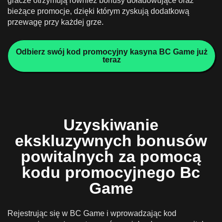
gracze otrzymują również bonusy doładowujące oraz
bieżące promocje, dzięki którym zyskują dodatkową
przewagę przy każdej grze.
Odbierz swój kod promocyjny kasyna BC Game już
teraz
Uzyskiwanie
ekskluzywnych bonusów
powitalnych za pomocą
kodu promocyjnego Bc
Game
Rejestrując się w BC Game i wprowadzając kod