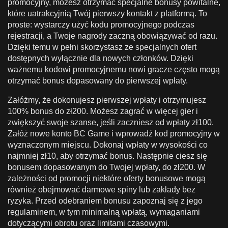
promocyjny, możesz otrzymać specjalne bonusy powitalne,
które uatrakcyjnią Twój pierwszy kontakt z platformą. To
proste: wystarczy użyć kodu promocyjnego podczas
rejestracji, a Twoje nagrody zaczną obowiązywać od razu.
Dzięki temu w pełni skorzystasz ze specjalnych ofert
dostępnych wyłącznie dla nowych członków. Dzięki
ważnemu kodowi promocyjnemu nowi gracze często mogą
otrzymać bonus dopasowany do pierwszej wpłaty.
Załóżmy, że dokonujesz pierwszej wpłaty i otrzymujesz
100% bonus do zł200. Możesz zagrać w więcej gier i
zwiększyć swoje szanse, jeśli zaczniesz od wpłaty zł100.
Załóż nowe konto BC Game i wprowadź kod promocyjny w
wyznaczonym miejscu. Dokonaj wpłaty w wysokości co
najmniej zł10, aby otrzymać bonus. Następnie ciesz się
bonusem dopasowanym do Twojej wpłaty, do zł200. W
zależności od promocji niektóre oferty bonusowe mogą
również obejmować darmowe spiny lub zakłady bez
ryzyka. Przed odebraniem bonusu zapoznaj się z jego
regulaminem, w tym minimalną wpłatą, wymaganiami
dotyczącymi obrotu oraz limitami czasowymi.