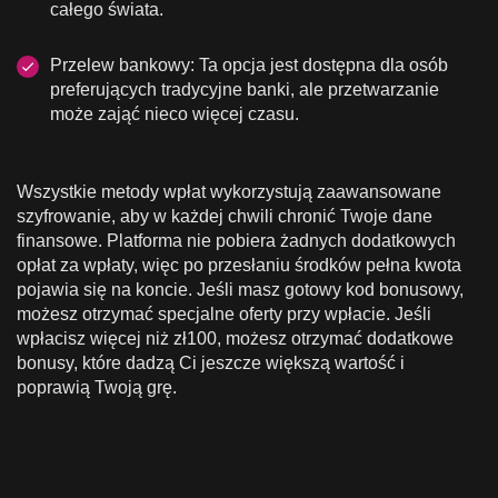
całego świata.
Przelew bankowy: Ta opcja jest dostępna dla osób
preferujących tradycyjne banki, ale przetwarzanie
może zająć nieco więcej czasu.
Wszystkie metody wpłat wykorzystują zaawansowane
szyfrowanie, aby w każdej chwili chronić Twoje dane
finansowe. Platforma nie pobiera żadnych dodatkowych
opłat za wpłaty, więc po przesłaniu środków pełna kwota
pojawia się na koncie. Jeśli masz gotowy kod bonusowy,
możesz otrzymać specjalne oferty przy wpłacie. Jeśli
wpłacisz więcej niż zł100, możesz otrzymać dodatkowe
bonusy, które dadzą Ci jeszcze większą wartość i
poprawią Twoją grę.