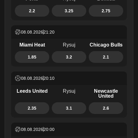
2.2
3.25
2.75
08.08.2026
21:20
Miami Heat
Rysuj
Chicago Bulls
1.85
3.2
2.1
08.08.2026
20:10
Leeds United
Rysuj
Newcastle
United
2.35
3.1
2.6
08.08.2026
20:00