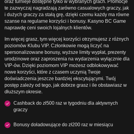
oraz turnieje dostępne tylko w wybranych grach. Promocje
te zazwyczaj nagradzają zarówno casualowych graczy, jak
i dużych graczy za stałą grę, dzięki czemu każdy ma równe
szanse na regularne korzyści i bonusy. Kasyno BC Game
naprawdę ceni swoich lojalnych klientów.
Im więcej grasz, tym więcej korzyści otrzymujesz z różnych
poziomów Klubu VIP. Członkowie mogą liczyć na
spersonalizowane bonusy, wyższe limity wypłat, prezenty
urodzinowe oraz zaproszenia na wydarzenia wyłącznie dla
VIP-ów. Dzięki poziomom VIP możesz odblokowywać
nowe korzyści, które z czasem uczynią Twoje
doświadczenia jeszcze bardziej ekscytującymi. Twój
postęp zależy od tego, jak dobrze grasz i ile obstawiasz w
dłuższym okresie.
Cashback do zł500 raz w tygodniu dla aktywnych
graczy
Bonusy doładowujące do zł200 raz w miesiącu