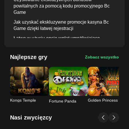
powitalnych za pomocą kodu promocyjnego Bc
Game
Jak uzyskać ekskluzywne promocje kasyna Bc
Game dzięki łatwej rejestracji
Łatwe w użyciu opcje wpłat umożliwiające
szybką grę
Limity, szybkość i warunki wypłaty wygranych
Najlepsze gry
Zobacz wszystko
Bieżące promocje dla graczy oraz nagrody VIP
Promocje i bonusy dla kasyn mobilnych, z
których możesz korzystać w dowolnym miejscu
Kod promocyjny kasyna Bc Game
Kongs Temple
Golden Princess
Fortune Panda
R
Nasi zwycięzcy