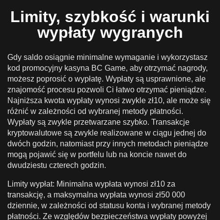
Limity, szybkość i warunki
wypłaty wygranych
Gdy saldo osiągnie minimalne wymaganie i wykorzystasz
kod promocyjny kasyna BC Game, aby otrzymać nagrody,
możesz poprosić o wypłatę. Wypłaty są usprawnione, ale
znajomość procesu pozwoli Ci łatwo otrzymać pieniądze.
Najniższa kwota wypłaty wynosi zwykle zł10, ale może się
różnić w zależności od wybranej metody płatności.
Wypłaty są zwykle przetwarzane szybko. Transakcje
kryptowalutowe są zwykle realizowane w ciągu jednej do
dwóch godzin, natomiast przy innych metodach pieniądze
mogą pojawić się w portfelu lub na koncie nawet do
dwudziestu czterech godzin.
Limity wypłat: Minimalna wypłata wynosi zł10 za
transakcję, a maksymalna wypłata wynosi zł50 000
dziennie, w zależności od statusu konta i wybranej metody
płatności. Ze względów bezpieczeństwa wypłaty powyżej