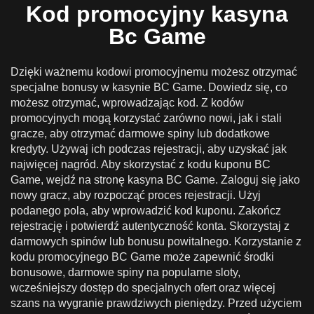
Kod promocyjny kasyna
Bc Game
Dzięki ważnemu kodowi promocyjnemu możesz otrzymać
specjalne bonusy w kasynie BC Game. Dowiedz się, co
możesz otrzymać, wprowadzając kod. Z kodów
promocyjnych mogą korzystać zarówno nowi, jak i stali
gracze, aby otrzymać darmowe spiny lub dodatkowe
kredyty. Używaj ich podczas rejestracji, aby uzyskać jak
najwięcej nagród. Aby skorzystać z kodu kuponu BC
Game, wejdź na stronę kasyna BC Game. Zaloguj się jako
nowy gracz, aby rozpocząć proces rejestracji. Użyj
podanego pola, aby wprowadzić kod kuponu. Zakończ
rejestrację i potwierdź autentyczność konta. Skorzystaj z
darmowych spinów lub bonusu powitalnego. Korzystanie z
kodu promocyjnego BC Game może zapewnić środki
bonusowe, darmowe spiny na popularne sloty,
wcześniejszy dostęp do specjalnych ofert oraz więcej
szans na wygranie prawdziwych pieniędzy. Przed użyciem