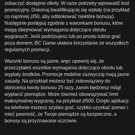
zobaczyć dostępne oferty. W razie potrzeby wprowadź kod
promocyjny. Dokonaj kwalifikującej się wpłaty (na przykład
co najmniej zł50, aby odblokować niektóre bonusy).
Następnie postępuj zgodnie z warunkami bonusu, które
mogą obejmować wymagania dotyczące obrotu
wygranych. Jeśli podróżujesz lub po prostu lubisz grać
poza domem, BC Game ułatwia korzystanie ze wszystkich
regularnych promocji.
Warunki bonusu są jasne, więc upewnij się, że
przeczytałeś wszelkie wymagania dotyczące obrotu lub
wypłaty środków. Promocje mobilne zazwyczaj mają jasne
zasady. Na przykład możesz być zobowiązany do
obrócenia kwoty bonusu 25 razy, zanim będziesz mógł
wypłacić pieniądze. Może również obowiązywać limit
maksymalnej wygranej, na przykład zł500. Dzięki aplikacji
na telefonie możesz szybko grać, szybko uzyskać pomoc i
mieć pewność, że Twoje pieniądze są bezpieczne, a
bonusy są przyznawane uczciwie.