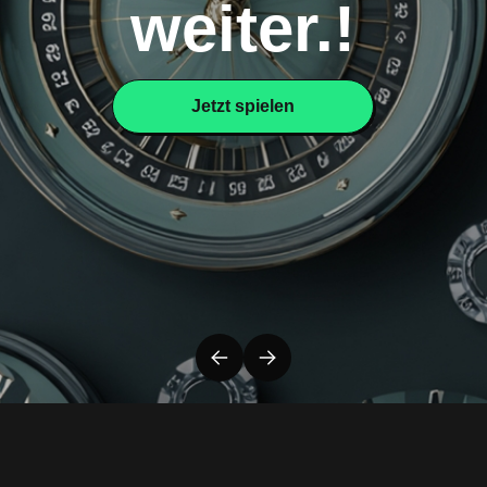
weiter.!
Jetzt spielen