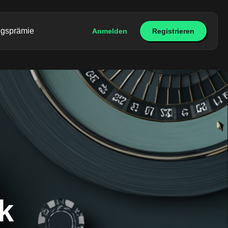
ngsprämie
Anmelden
Registrieren
k