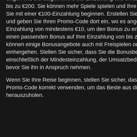
bis zu €200. Sie können mehr Spiele spielen und Ih
Sie mit einer €100-Einzahlung beginnen. Erstellen 
und geben Sie Ihren Promo-Code dort ein, wo es ange
Einzahlung von mindestens €10, um den Bonus zu er
einen passenden Bonus auf Ihre Einzahlung von bis 
können einige Bonusangebote auch mit Freispielen od
einhergehen. Stellen Sie sicher, dass Sie die Bonus
einschließlich der Mindesteinzahlung, der Umsatzbed
bevor Sie ihn in Anspruch nehmen.
Wenn Sie Ihre Reise beginnen, stellen Sie sicher, d
Promo-Code korrekt verwenden, um das Beste aus d
herauszuholen.