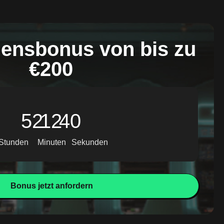
ensbonus von bis zu
€200
52
12
39
Stunden
Minuten
Sekunden
Bonus jetzt anfordern