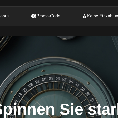
onus
Promo-Code
Keine Einzahlu
Spinnen Sie star