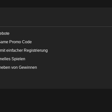
ebote
c Game Promo Code
it einfacher Registrierung
hnelles Spielen
Abheben von Gewinnen
rwegs nutzen können