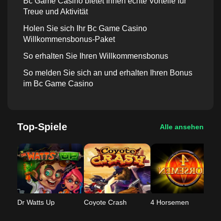
Bc Game Casino bietet Ihnen echte Vorteile für
Treue und Aktivität
Holen Sie sich Ihr Bc Game Casino
Willkommensbonus-Paket
So erhalten Sie Ihren Willkommensbonus
So melden Sie sich an und erhalten Ihren Bonus
im Bc Game Casino
Einzahlungsoptionen für schnelle und sichere
Zahlungen
Top-Spiele
Alle ansehen
Verschiedene Möglichkeiten, Ihre Gewinne
abzuheben, und wann Sie mit der Rückerstattung
Ihres Geldes rechnen können
Limits für Abhebungen und Bonusumsatz
Angebote und Aktionen, die sich ständig ändern
Boni für mobile Casinos auf iOS und Android
Wealth Of Wisdom
8
Dr Watts Up
Coyote Crash
So erhalten Sie Boni auf Ihrem Telefon