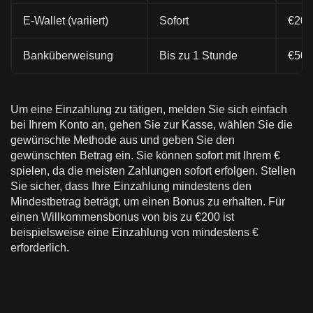
E-Wallet (variiert)
Sofort
€20
Banküberweisung
Bis zu 1 Stunde
€50
Um eine Einzahlung zu tätigen, melden Sie sich einfach
bei Ihrem Konto an, gehen Sie zur Kasse, wählen Sie die
gewünschte Methode aus und geben Sie den
gewünschten Betrag ein. Sie können sofort mit Ihrem €
spielen, da die meisten Zahlungen sofort erfolgen. Stellen
Sie sicher, dass Ihre Einzahlung mindestens den
Mindestbetrag beträgt, um einen Bonus zu erhalten. Für
einen Willkommensbonus von bis zu €200 ist
beispielsweise eine Einzahlung von mindestens €
erforderlich.