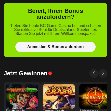
Bereit, Ihren Bonus
anzufordern?
Treten Sie heute BC Game Casino bei und schalten
Sie exklusive Boni für Deutschland-Spieler frei.
Starten Sie jetzt mit Ihrem Willkommenspaket!
Anmelden & Bonus anfordern
Jetzt Gewinnen
Inferno Star
401€
Coyote Crash
4 Horsemen