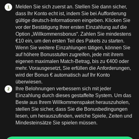
Melden Sie sich zuerst an. Stellen Sie dann sicher,
dass Ihr Konto echt ist, indem Sie bei Aufforderung
gültige deutsch-Informationen eingeben. Klicken Sie
vor der Bestätigung Ihrer ersten Einzahlung auf die
Option „Willkommensbonus“. Zahlen Sie mindestens
€10 ein, um den ersten Teil des Pakets zu starten.
Wenn Sie weitere Einzahlungen tätigen, können Sie
auf höhere Bonusstufen zugreifen, jede mit ihrem
eigenen maximalen Match-Betrag, bis zu €400 oder
mehr. Vorausgesetzt, Sie erfüllen die Anforderungen,
wird der Bonus € automatisch auf Ihr Konto
überwiesen.
Ihre Belohnungen verbessern sich mit jeder
Einzahlung durch dieses gestaffelte System. Um das
Beste aus Ihrem Willkommenspaket herauszuholen,
stellen Sie sicher, dass Sie die Bonusbedingungen
lesen, um herauszufinden, welche Spiele, Zeiten und
Mindesteinsätze Sie spielen müssen.