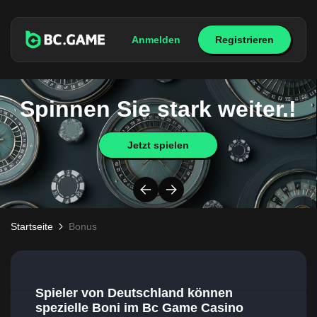
Anmelden
Registrieren
Spinnen Sie stark weiter.!
Jetzt spielen
Startseite
Bonus
Spieler von Deutschland können
spezielle Boni im Bc Game Casino