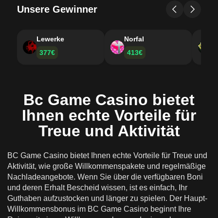
Unsere Gewinner
Überblick über die Bc Game Casino Boni
Novel
Lewerke
N
254€
377€
Bc Game Casino bietet
Ihnen echte Vorteile für
Treue und Aktivität
BC Game Casino bietet Ihnen echte Vorteile für Treue und
Aktivität, wie große Willkommenspakete und regelmäßige
Nachladeangebote. Wenn Sie über die verfügbaren Boni
und deren Erhalt Bescheid wissen, ist es einfach, Ihr
Guthaben aufzustocken und länger zu spielen. Der Haupt-
Willkommensbonus im BC Game Casino beginnt Ihre