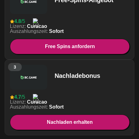
Free-Spins-Angebot
4.8
/5
Lizenz:
Curacao
Auszahlungszeit:
Sofort
Free Spins anfordern
3
Nachladebonus
4.7
/5
Lizenz:
Curacao
Auszahlungszeit:
Sofort
Nachladen erhalten