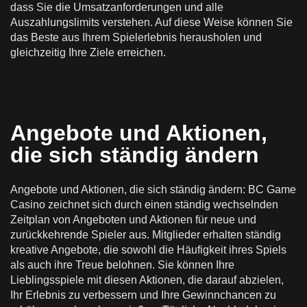
dass Sie die Umsatzanforderungen und alle
Auszahlungslimits verstehen. Auf diese Weise können Sie
das Beste aus Ihrem Spielerlebnis herausholen und
gleichzeitig Ihre Ziele erreichen.
Angebote und Aktionen,
die sich ständig ändern
Angebote und Aktionen, die sich ständig ändern: BC Game
Casino zeichnet sich durch einen ständig wechselnden
Zeitplan von Angeboten und Aktionen für neue und
zurückkehrende Spieler aus. Mitglieder erhalten ständig
kreative Angebote, die sowohl die Häufigkeit ihres Spiels
als auch ihre Treue belohnen. Sie können Ihre
Lieblingsspiele mit diesen Aktionen, die darauf abzielen,
Ihr Erlebnis zu verbessern und Ihre Gewinnchancen zu