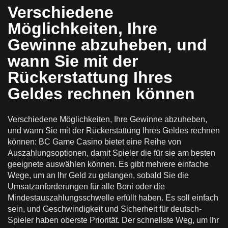
Verschiedene
Möglichkeiten, Ihre
Gewinne abzuheben, und
wann Sie mit der
Rückerstattung Ihres
Geldes rechnen können
Verschiedene Möglichkeiten, Ihre Gewinne abzuheben,
und wann Sie mit der Rückerstattung Ihres Geldes rechnen
können: BC Game Casino bietet eine Reihe von
Auszahlungsoptionen, damit Spieler die für sie am besten
geeignete auswählen können. Es gibt mehrere einfache
Wege, um an Ihr Geld zu gelangen, sobald Sie die
Umsatzanforderungen für alle Boni oder die
Mindestauszahlungsschwelle erfüllt haben. Es soll einfach
sein, und Geschwindigkeit und Sicherheit für deutsch-
Spieler haben oberste Priorität. Der schnellste Weg, um Ihr