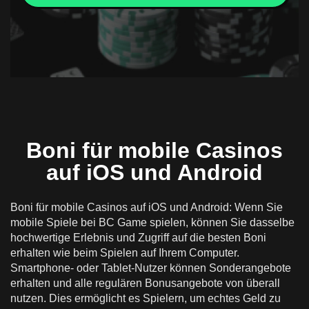
Boni für mobile Casinos
auf iOS und Android
Boni für mobile Casinos auf iOS und Android: Wenn Sie
mobile Spiele bei BC Game spielen, können Sie dasselbe
hochwertige Erlebnis und Zugriff auf die besten Boni
erhalten wie beim Spielen auf Ihrem Computer.
Smartphone- oder Tablet-Nutzer können Sonderangebote
erhalten und alle regulären Bonusangebote von überall
nutzen. Dies ermöglicht es Spielern, um echtes Geld zu