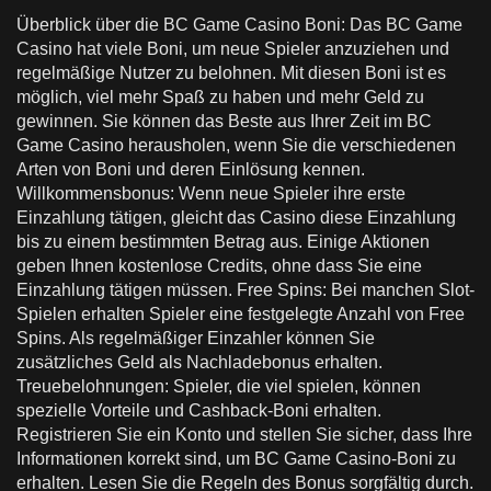
Überblick über die BC Game Casino Boni: Das BC Game
Casino hat viele Boni, um neue Spieler anzuziehen und
regelmäßige Nutzer zu belohnen. Mit diesen Boni ist es
möglich, viel mehr Spaß zu haben und mehr Geld zu
gewinnen. Sie können das Beste aus Ihrer Zeit im BC
Game Casino herausholen, wenn Sie die verschiedenen
Arten von Boni und deren Einlösung kennen.
Willkommensbonus: Wenn neue Spieler ihre erste
Einzahlung tätigen, gleicht das Casino diese Einzahlung
bis zu einem bestimmten Betrag aus. Einige Aktionen
geben Ihnen kostenlose Credits, ohne dass Sie eine
Einzahlung tätigen müssen. Free Spins: Bei manchen Slot-
Spielen erhalten Spieler eine festgelegte Anzahl von Free
Spins. Als regelmäßiger Einzahler können Sie
zusätzliches Geld als Nachladebonus erhalten.
Treuebelohnungen: Spieler, die viel spielen, können
spezielle Vorteile und Cashback-Boni erhalten.
Registrieren Sie ein Konto und stellen Sie sicher, dass Ihre
Informationen korrekt sind, um BC Game Casino-Boni zu
erhalten. Lesen Sie die Regeln des Bonus sorgfältig durch.