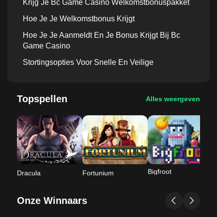
Krijg Je Bc Game Casino Welkomstbonuspakket
Hoe Je Je Welkomstbonus Krijgt
Hoe Je Je Aanmeldt En Je Bonus Krijgt Bij Bc
Game Casino
Stortingsopties Voor Snelle En Veilige
Betalingen
Verschillende Manieren Om Je Winnings Op Te
Topspellen
Alles weergeven
Nemen En Wanneer Je Je Geld Terug Kunt
Verwachten
Limieten Op Opnames En Bonus Inzetvereisten
Aanbiedingen En Promoties Die Altijd
Veranderen
Bonussen Voor Mobiele Casino's Op Ios En
Bigfroot
Dracula
Fortunium
Android
Hoe Je Bonussen Krijgt Op Je Telefoon
Onze Winnaars
Overzicht Van De Bc Game Casino Bonussen