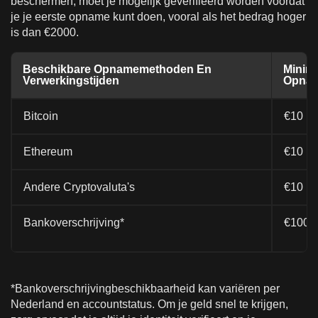
beschermen, moet je mogelijk geverifieerd worden voordat
je je eerste opname kunt doen, vooral als het bedrag hoger
is dan €2000.
Beschikbare Opnamemethoden En
Minim
Verwerkingstijden
Opna
Bitcoin
€10
Ethereum
€10
Andere Cryptovaluta's
€10
Bankoverschrijving*
€100
*Bankoverschrijvingbeschikbaarheid kan variëren per
Nederland en accountstatus. Om je geld snel te krijgen,