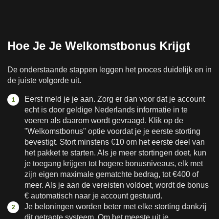
Hoe Je Je Welkomstbonus Krijgt
De onderstaande stappen leggen het proces duidelijk en in
de juiste volgorde uit.
Eerst meld je je aan. Zorg er dan voor dat je account
echt is door geldige Nederlands informatie in te
voeren als daarom wordt gevraagd. Klik op de
"Welkomstbonus" optie voordat je je eerste storting
bevestigt. Stort minstens €10 om het eerste deel van
het pakket te starten. Als je meer stortingen doet, kun
je toegang krijgen tot hogere bonusniveaus, elk met
zijn eigen maximale gematchte bedrag, tot €400 of
meer. Als je aan de vereisten voldoet, wordt de bonus
€ automatisch naar je account gestuurd.
Je beloningen worden beter met elke storting dankzij
dit getrapte systeem. Om het meeste uit je