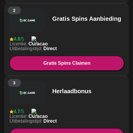
2
Gratis Spins Aanbieding
4.8
/5
Licentie:
Curacao
Uitbetalingstijd:
Direct
Gratis Spins Claimen
3
Herlaadbonus
4.7
/5
Licentie:
Curacao
Uitbetalingstijd:
Direct