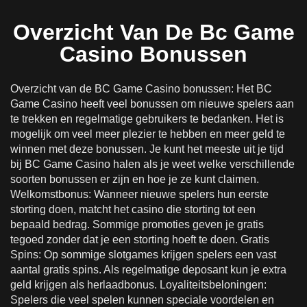
Overzicht Van De Bc Game
Casino Bonussen
Overzicht van de BC Game Casino bonussen: Het BC
Game Casino heeft veel bonussen om nieuwe spelers aan
te trekken en regelmatige gebruikers te bedanken. Het is
mogelijk om veel meer plezier te hebben en meer geld te
winnen met deze bonussen. Je kunt het meeste uit je tijd
bij BC Game Casino halen als je weet welke verschillende
soorten bonussen er zijn en hoe je ze kunt claimen.
Welkomstbonus: Wanneer nieuwe spelers hun eerste
storting doen, matcht het casino die storting tot een
bepaald bedrag. Sommige promoties geven je gratis
tegoed zonder dat je een storting hoeft te doen. Gratis
Spins: Op sommige slotgames krijgen spelers een vast
aantal gratis spins. Als regelmatige deposant kun je extra
geld krijgen als herlaadbonus. Loyaliteitsbeloningen:
Spelers die veel spelen kunnen speciale voordelen en