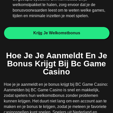
welkomstpakket te halen, zorg ervoor dat je de
bonusvoorwaarden leest om te weten welke games,
tijden en minimale inzetten je moet spelen.
Krijg Je Welkomstbonus
Hoe Je Je Aanmeldt En Je
Bonus Krijgt Bij Bc Game
Casino
Hoe je je aanmeldt en je bonus krijgt bij BC Game Casino:
Aanmelden bij BC Game Casino is snel en makkelijk,
zodat spelers hun welkomstbonus zonder problemen
kunnen krijgen. Het duurt niet lang om een account aan te
maken en je bonus te krijgen, zodat je meteen je favoriete
casinospellen kunt spelen. Spelers uit Nederland en