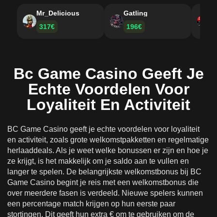
Wild Hair
Mr_Delicious
G
214€
317€
Bc Game Casino Geeft Je
Echte Voordelen Voor
Loyaliteit En Activiteit
BC Game Casino geeft je echte voordelen voor loyaliteit
en activiteit, zoals grote welkomstpakketten en regelmatige
herlaaddeals. Als je weet welke bonussen er zijn en hoe je
ze krijgt, is het makkelijk om je saldo aan te vullen en
langer te spelen. De belangrijkste welkomstbonus bij BC
Game Casino begint je reis met een welkomstbonus die
over meerdere fasen is verdeeld. Nieuwe spelers kunnen
een percentage match krijgen op hun eerste paar
stortingen. Dit geeft hun extra € om te gebruiken om de