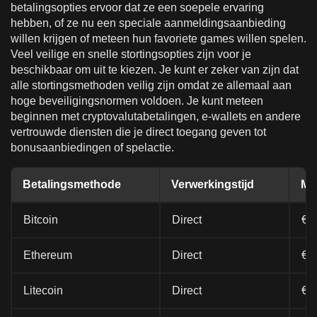
betalingsopties ervoor dat ze een soepele ervaring
hebben, of ze nu een speciale aanmeldingsaanbieding
willen krijgen of meteen hun favoriete games willen spelen.
Veel veilige en snelle stortingsopties zijn voor je
beschikbaar om uit te kiezen. Je kunt er zeker van zijn dat
alle stortingsmethoden veilig zijn omdat ze allemaal aan
hoge beveiligingsnormen voldoen. Je kunt meteen
beginnen met cryptovalutabetalingen, e-wallets en andere
vertrouwde diensten die je direct toegang geven tot
bonusaanbiedingen of spelactie.
Betalingsmethode
Verwerkingstijd
Mi
Bitcoin
Direct
€1
Ethereum
Direct
€1
Litecoin
Direct
€1