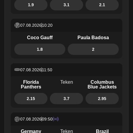
1.9
3.1
2.1
07.08.2026
10:20
Coco Gauff
Paula Badosa
1.8
2
07.08.2026
11:50
Florida
Teken
Columbus
Panthers
Blue Jackets
2.15
3.7
2.95
07.08.2026
09:50
Germany
Teken
Brazil