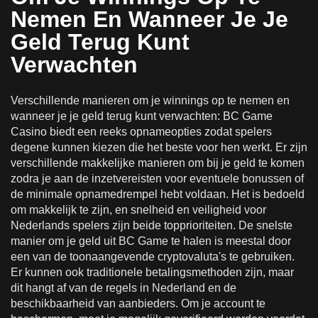
Nemen En Wanneer Je Je
Geld Terug Kunt
Verwachten
Verschillende manieren om je winnings op te nemen en
wanneer je je geld terug kunt verwachten: BC Game
Casino biedt een reeks opnameopties zodat spelers
degene kunnen kiezen die het beste voor hen werkt. Er zijn
verschillende makkelijke manieren om bij je geld te komen
zodra je aan de inzetvereisten voor eventuele bonussen of
de minimale opnamedrempel hebt voldaan. Het is bedoeld
om makkelijk te zijn, en snelheid en veiligheid voor
Nederlands spelers zijn beide topprioriteiten. De snelste
manier om je geld uit BC Game te halen is meestal door
een van de toonaangevende cryptovaluta's te gebruiken.
Er kunnen ook traditionele betalingsmethoden zijn, maar
dit hangt af van de regels in Nederland en de
beschikbaarheid van aanbieders. Om je account te