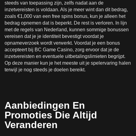
steeds van toepassing zijn, zelfs nadat aan de
inzetvereisten is voldaan. Als je meer wint dan dit bedrag,
zoals €1,000 van een free spins bonus, kun je alleen het
bedrag opnemen dat is beperkt. De rest is verloren. In lijn
met de regels van Nederland, kunnen sommige bonussen
vereisen dat je je identiteit bevestigt voordat je
opnameverzoek wordt verwerkt. Voordat je een bonus
accepteert bij BC Game Casino, zorg ervoor dat je de
inzetvereisten en eventuele uitbetalingslimieten begrijpt.
Op deze manier kun je het meeste uit je spelervaring halen
terwijl je nog steeds je doelen bereikt.
Aanbiedingen En
Promoties Die Altijd
Veranderen