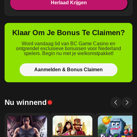
Herlaad Krijgen
Klaar Om Je Bonus Te Claimen?
Word vandaag lid van BC Game Casino en
ontgrendel exclusieve bonussen voor Nederland
spelers. Begin nu met je welkomstpakket!
Aanmelden & Bonus Claimen
Nu winnend
Irish Eyes
359€
231€