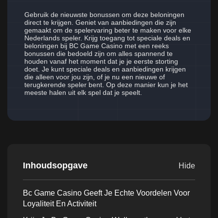
Gebruik de nieuwste bonussen om deze beloningen
direct te krijgen. Geniet van aanbiedingen die zijn
gemaakt om de spelervaring beter te maken voor elke
Nederlands speler. Krijg toegang tot speciale deals en
beloningen bij BC Game Casino met een reeks
bonussen die bedoeld zijn om alles spannend te
houden vanaf het moment dat je je eerste storting
doet. Je kunt speciale deals en aanbiedingen krijgen
die alleen voor jou zijn, of je nu een nieuwe of
terugkerende speler bent. Op deze manier kun je het
meeste halen uit elk spel dat je speelt.
Inhoudsopgave
Hide
Bc Game Casino Geeft Je Echte Voordelen Voor
Loyaliteit En Activiteit