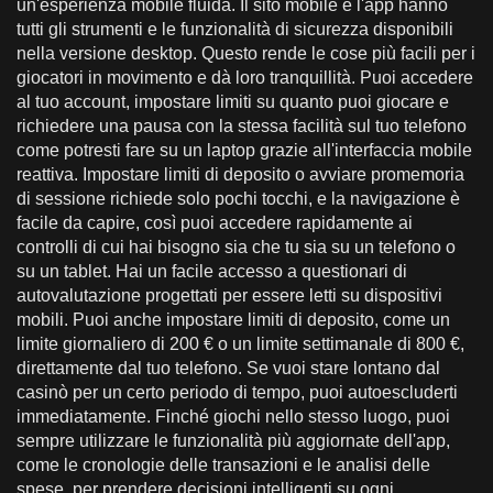
un'esperienza mobile fluida. Il sito mobile e l'app hanno
tutti gli strumenti e le funzionalità di sicurezza disponibili
nella versione desktop. Questo rende le cose più facili per i
giocatori in movimento e dà loro tranquillità. Puoi accedere
al tuo account, impostare limiti su quanto puoi giocare e
richiedere una pausa con la stessa facilità sul tuo telefono
come potresti fare su un laptop grazie all'interfaccia mobile
reattiva. Impostare limiti di deposito o avviare promemoria
di sessione richiede solo pochi tocchi, e la navigazione è
facile da capire, così puoi accedere rapidamente ai
controlli di cui hai bisogno sia che tu sia su un telefono o
su un tablet. Hai un facile accesso a questionari di
autovalutazione progettati per essere letti su dispositivi
mobili. Puoi anche impostare limiti di deposito, come un
limite giornaliero di 200 € o un limite settimanale di 800 €,
direttamente dal tuo telefono. Se vuoi stare lontano dal
casinò per un certo periodo di tempo, puoi autoescluderti
immediatamente. Finché giochi nello stesso luogo, puoi
sempre utilizzare le funzionalità più aggiornate dell'app,
come le cronologie delle transazioni e le analisi delle
spese, per prendere decisioni intelligenti su ogni