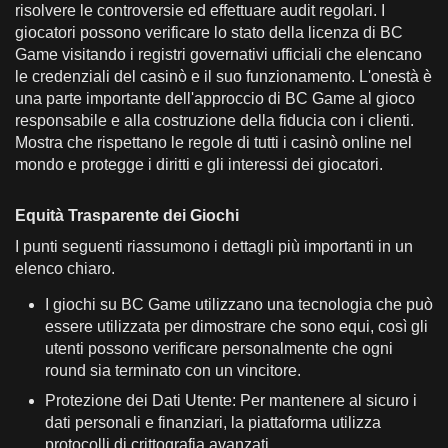
risolvere le controversie ed effettuare audit regolari. I
giocatori possono verificare lo stato della licenza di BC
Game visitando i registri governativi ufficiali che elencano
le credenziali del casinò e il suo funzionamento. L'onestà è
una parte importante dell'approccio di BC Game al gioco
responsabile e alla costruzione della fiducia con i clienti.
Mostra che rispettano le regole di tutti i casinò online nel
mondo e protegge i diritti e gli interessi dei giocatori.
Equità Trasparente dei Giochi
I punti seguenti riassumono i dettagli più importanti in un
elenco chiaro.
I giochi su BC Game utilizzano una tecnologia che può
essere utilizzata per dimostrare che sono equi, così gli
utenti possono verificare personalmente che ogni
round sia terminato con un vincitore.
Protezione dei Dati Utente: Per mantenere al sicuro i
dati personali e finanziari, la piattaforma utilizza
protocolli di crittografia avanzati.