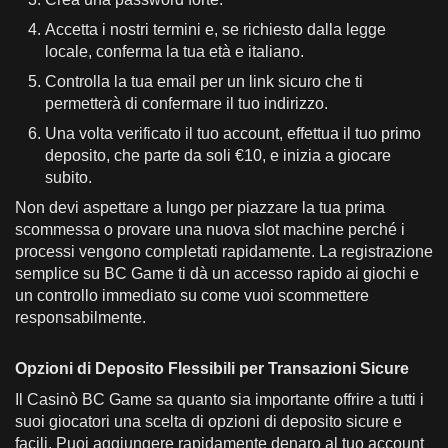
Accetta i nostri termini e, se richiesto dalla legge
locale, conferma la tua età e italiano.
Controlla la tua email per un link sicuro che ti
permetterà di confermare il tuo indirizzo.
Una volta verificato il tuo account, effettua il tuo primo
deposito, che parte da soli €10, e inizia a giocare
subito.
Non devi aspettare a lungo per piazzare la tua prima
scommessa o provare una nuova slot machine perché i
processi vengono completati rapidamente. La registrazione
semplice su BC Game ti dà un accesso rapido ai giochi e
un controllo immediato su come vuoi scommettere
responsabilmente.
Opzioni di Deposito Flessibili per Transazioni Sicure
Il Casinò BC Game sa quanto sia importante offrire a tutti i
suoi giocatori una scelta di opzioni di deposito sicure e
facili. Puoi aggiungere rapidamente denaro al tuo account