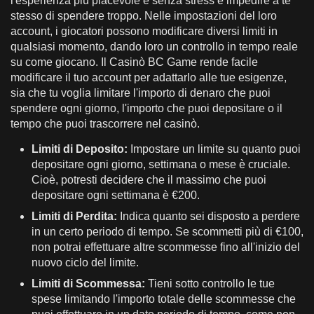
l'esperienza più piacevole e senza stress e impedire a te
stesso di spendere troppo. Nelle impostazioni del loro
account, i giocatori possono modificare diversi limiti in
qualsiasi momento, dando loro un controllo in tempo reale
su come giocano. Il Casinò BC Game rende facile
modificare il tuo account per adattarlo alle tue esigenze,
sia che tu voglia limitare l'importo di denaro che puoi
spendere ogni giorno, l'importo che puoi depositare o il
tempo che puoi trascorrere nel casinò.
Limiti di Deposito:
Impostare un limite su quanto puoi
depositare ogni giorno, settimana o mese è cruciale.
Cioè, potresti decidere che il massimo che puoi
depositare ogni settimana è €200.
Limiti di Perdita:
Indica quanto sei disposto a perdere
in un certo periodo di tempo. Se scommetti più di €100,
non potrai effettuare altre scommesse fino all'inizio del
nuovo ciclo del limite.
Limiti di Scommessa:
Tieni sotto controllo le tue
spese limitando l'importo totale delle scommesse che