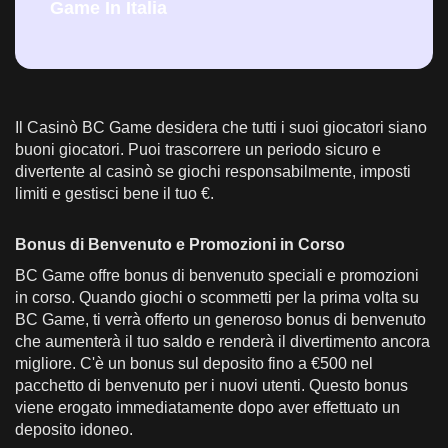
Game In Italia
Il Casinò BC Game desidera che tutti i suoi giocatori siano
buoni giocatori. Puoi trascorrere un periodo sicuro e
divertente al casinò se giochi responsabilmente, imposti
limiti e gestisci bene il tuo €.
Bonus di Benvenuto e Promozioni in Corso
BC Game offre bonus di benvenuto speciali e promozioni
in corso. Quando giochi o scommetti per la prima volta su
BC Game, ti verrà offerto un generoso bonus di benvenuto
che aumenterà il tuo saldo e renderà il divertimento ancora
migliore. C'è un bonus sul deposito fino a €500 nel
pacchetto di benvenuto per i nuovi utenti. Questo bonus
viene erogato immediatamente dopo aver effettuato un
deposito idoneo.