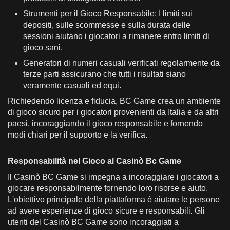
Strumenti per il Gioco Responsabile: I limiti sui
depositi, sulle scommesse e sulla durata delle
sessioni aiutano i giocatori a rimanere entro limiti di
gioco sani.
Generatori di numeri casuali verificati regolarmente da
terze parti assicurano che tutti i risultati siano
veramente casuali ed equi.
Richiedendo licenza e fiducia, BC Game crea un ambiente
di gioco sicuro per i giocatori provenienti da Italia e da altri
paesi, incoraggiando il gioco responsabile e fornendo
modi chiari per il supporto e la verifica.
Responsabilità nel Gioco al Casinò Bc Game
Il Casinò BC Game si impegna a incoraggiare i giocatori a
giocare responsabilmente fornendo loro risorse e aiuto.
L'obiettivo principale della piattaforma è aiutare le persone
ad avere esperienze di gioco sicure e responsabili. Gli
utenti del Casinò BC Game sono incoraggiati a