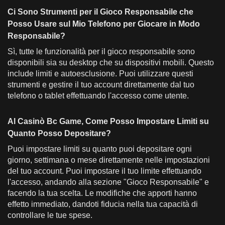
Ci Sono Strumenti per il Gioco Responsabile che
Posso Usare sul Mio Telefono per Giocare in Modo
Responsabile?
Sì, tutte le funzionalità per il gioco responsabile sono
disponibili sia su desktop che su dispositivi mobili. Questo
include limiti e autoesclusione. Puoi utilizzare questi
strumenti e gestire il tuo account direttamente dal tuo
telefono o tablet effettuando l'accesso come utente.
Al Casinò Bc Game, Come Posso Impostare Limiti su
Quanto Posso Depositare?
Puoi impostare limiti su quanto puoi depositare ogni
giorno, settimana o mese direttamente nelle impostazioni
del tuo account. Puoi impostare il tuo limite effettuando
l'accesso, andando alla sezione "Gioco Responsabile" e
facendo la tua scelta. Le modifiche che apporti hanno
effetto immediato, dandoti fiducia nella tua capacità di
controllare le tue spese.